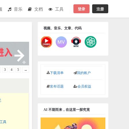
登录
注册
频
音乐
文档
工具
视频、音乐、文章、代码
3
4
5
→
下载清单
我的账户
发布话题
会员权益
光
AI 不期而来，在这里一探究竟
作工具