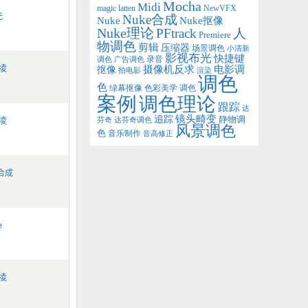
Mocha
Midi
magic latten
NewVFX
光
Nuke合成
Nuke抠像
Nuke
Nuke理论
PFtrack
人
Premiere
物调色
剪辑
压缩器
场景调色
小清新
影视布光
快捷键
录音
调色
广告调色
凌
电影调
抠像
摄像机反求
拍电影
渲染
调色
色
绿幕抠像
调色
色彩美学
案例
调色理论
跟踪
达
追踪
镜头畸变
静物调
凌
芬奇
达芬奇调色
风景调色
色
音乐制作
音高修正
e合成
e
凌