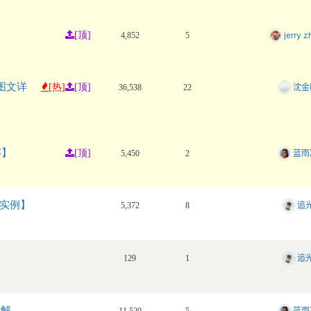
[顶]
jerry 
4,852
5
（图文详
[热]
[顶]
沈金
36,538
22
解】
[顶]
蓝雨
5,450
2
e实例】
追
5,372
8
追
129
1
详解
蓝雨
11,520
5