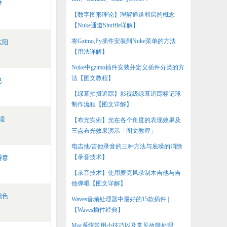
梦
【数字图形理论】理解通道和层的概念
【Nuke通道Shuffle详解】
将Gzimo,Py插件安装到Nuke菜单的方法
太阳
【用法详解】
Nuke中gzimo插件安装并定义插件分类的方
法【图文教程】
己
【绿幕拍摄追踪】影视级绿幕追踪标记球
制作流程【图文详解】
凌
【布光实例】光在各个角度的表现效果及
三点布光效果演示「图文教程」
电吉他/吉他录音的三种方法与底噪的消除
【录音技术】
得意
【录音技术】使用麦克风录制木吉他与吉
他弹唱【图文详解】
璃色
Waves音频处理器中最好的15款插件 |
【Waves插件经典】
Mac系统常用小技巧以及常见故障处理