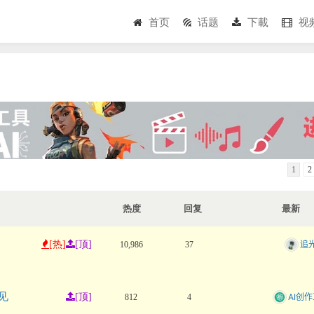
首页
话题
下載
视
1
2
热度
回复
最新
[热]
[顶]
追
10,986
37
见
[顶]
AI创
812
4