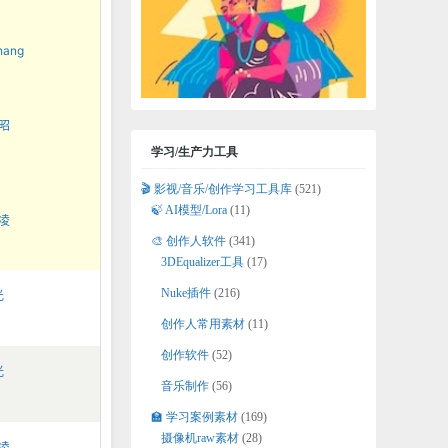
zhang
昭
学习/生产力工具
🎬 影视/音乐/创作学习工具库
(521)
🍃 AI模型/Lora
(11)
凌
🎨 创作人软件
(341)
3DEqualizer工具
(17)
Nuke插件
(216)
光
创作人常用素材
(11)
创作软件
(52)
光
音乐制作
(56)
🏫 学习案例素材
(169)
摄像机raw素材
(28)
凌