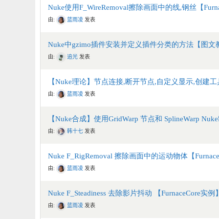
Nuke使用F_WireRemoval擦除画面中的线,钢丝【Fur
由:
蓝雨凌
发表
Nuke中gzimo插件安装并定义插件分类的方法【图文
由:
追光
发表
【Nuke理论】节点连接,断开节点,自定义显示,创建
由:
蓝雨凌
发表
【Nuke合成】使用GridWarp 节点和 SplineWarp N
由:
韩十七
发表
Nuke F_RigRemoval 擦除画面中的运动物体【Furna
由:
蓝雨凌
发表
Nuke F_Steadiness 去除影片抖动 【FurnaceCore实例
由:
蓝雨凌
发表