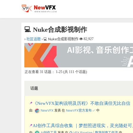
💻 Nuke合成影视制作
›
社区话题
›
💻 Nuke合成影视制作
82,927
正在查看 31 话题： 1-25 (共 111 个话题)
话题
《NewVFX架构说明及历程》不敢自满但无比自信
由:
NewVFX
发表
在
NewVFX官方发布 ✅
中
AI创作工具综合收集 ｜梦想照进现实，灵光随处可
由:
AI创作工具
发表
在
📺 VFX Pipeline | 数字创意工作流
中