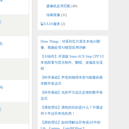
摄像机反求匹配
(40)
绿幕抠像
(31)
光
💻SAAS服务
(2)
Draw Things：M系列芯片原生本地AI图
七
像、视频处理AI模型应用详解
【AI创作】开源版 Suno-ACE-Step CPP UI
本地部署与音乐制作、翻唱、改编音乐流
e
程
【科学基础】声音的物理本质与能量的基
本数学表达式
马
【科学基础】光的平方反比定律的数学表
达式
【调色理论】调色的目的是什么？不懂这
光
些十年达芬奇也枉然！
【调色理论】如何理解达芬奇或AE中的
Lift、Gamma、Gain与Offset？