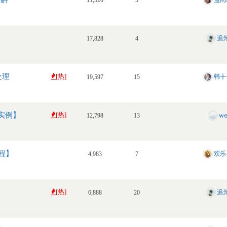
】
追
17,828
4
处理
[热]
韩十
19,597
15
成实例】
[热]
w
12,798
13
教程】
欢乐
4,983
7
[热]
追
6,888
20