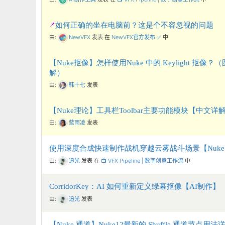
如何正确的坐在电脑前？这是个不容忽视的问题
由:
NewVFX
发表
在
NewVFX官方发布 ✅
中
【Nuke抠像】怎样使用Nuke 中的 Keylight 抠像？
解）
由:
韩十七
发表
【Nuke理论】工具栏Toolbar主要功能模块【中文详
由:
蓝雨凌
发表
使用深度合成快速制作战机穿越云雾战斗场景【Nuk
由:
追光
发表
在
📺 VFX Pipeline | 数字创意工作流
中
CorridorKey：AI 如何重新定义绿幕抠像【AI制作】
由:
追光
发表
【Nuke 通道】Nuke12最新的 Shuffle 通道节点用法