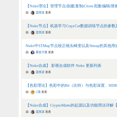
【Nuke理论】管理节点|创建|复制|Clone克隆|编辑
由:
蓝雨凌
发表
【Nuke节点】机器学习CopyCat数据训练节点的参
由:
蓝雨凌
发表
Nuke中STMap节点校正镜头畸变以及Stmap的其他
由:
慕容子建
发表
【Nuke合成】 影视合成软件 Nuke 更新列表
由:
蓝雨凌
发表
【色彩理论】色彩中的Bit（比特）与色彩深度、HDR
由:
Z瑞
发表
【Nuke合成】CryptoMatte的起源以及功能用法详
由:
蓝雨凌
发表