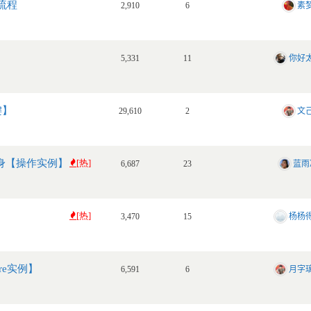
用流程
素
2,910
6
你好
5,331
11
键】
文
29,610
2
图纹身【操作实例】
[热]
蓝雨
6,687
23
[热]
杨杨
3,470
15
ore实例】
月字
6,591
6