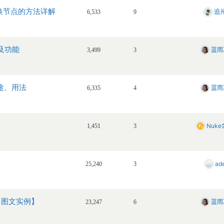
|替换节点的方法详解
追
6,533
9
数及功能
蓝雨
3,499
3
用途、用法
蓝雨
6,335
4
Nuk
1,451
3
ad
25,240
3
解【图文实例】
蓝雨
23,247
6