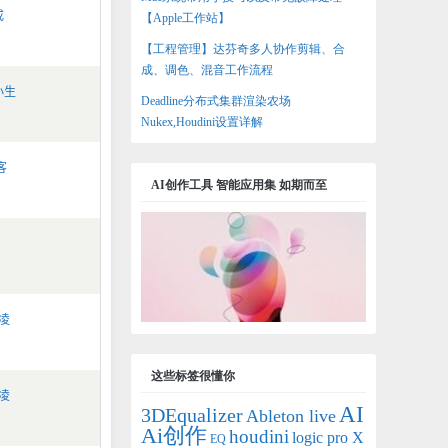
成
【Apple工作站】
【工程管理】达芬奇多人协作剪辑、合
成、调色、混音工作流程
小生
Deadline分布式集群渲染农场
Nukex,Houdini设置详解
客
AI创作工具 智能应用集 如期而至
凌
这些标签很懂你
凌
AI
3DEqualizer
Ableton live
Ai创作
houdini
logic pro X
EQ