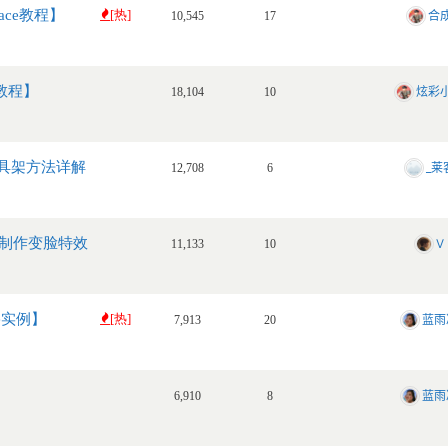
nace教程】
[热]
合
10,545
17
教程】
炫彩
18,104
10
工具架方法详解
_莱
12,708
6
uke制作变脸特效
V
11,133
10
ce实例】
[热]
蓝雨
7,913
20
】
蓝雨
6,910
8