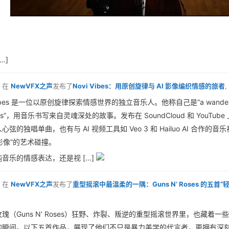
…]
在
NewVFX之声
发布了
Novi Vibes：用原创旋律与 AI 影像编织情感的旅者
,
 Vibes 是一位以原创旋律探索情感世界的独立音乐人。他称自己是“a wandere
ons”，用音乐书写来自灵魂深处的故事。发布在 SoundCloud 和 YouTub
心弦的独唱单曲，也有与 AI 视频工具如 Veo 3 和 Hailuo AI 合作的音
AI影像”的艺术碰撞。
音乐的情感表达，还是视 […]
在
NewVFX之声
发布了
重型摇滚中最温柔的一隅：Guns N’ Roses 的五首“
瑰（Guns N’ Roses）狂野、炸裂、叛逆的重型摇滚世界里，也藏着一
的瞬间。以下五首作品，展现了他们不只是暴力美学的代言者，更拥有深