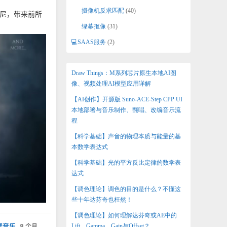
摄像机反求匹配
(40)
格尼尼，带来前所
绿幕抠像
(31)
💻SAAS服务
(2)
Draw Things：M系列芯片原生本地AI图
像、视频处理AI模型应用详解
【AI创作】开源版 Suno-ACE-Step CPP UI
本地部署与音乐制作、翻唱、改编音乐流
程
【科学基础】声音的物理本质与能量的基
本数学表达式
【科学基础】光的平方反比定律的数学表
达式
【调色理论】调色的目的是什么？不懂这
些十年达芬奇也枉然！
【调色理论】如何理解达芬奇或AE中的
琴音乐
,
8 个月
Lift、Gamma、Gain与Offset？