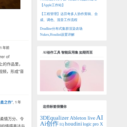
【Apple工作站】
【工程管理】达芬奇多人协作剪辑、合
成、调色、混音工作流程
Deadline分布式集群渲染农场
Nukex,Houdini设置详解
1 年前
AI创作工具 智能应用集 如期而至
r of
e 上的作品里，
乐视频，形成“音
轻柔之作”
,
1 年
这些标签很懂你
AI
3DEqualizer
Ableton live
些柔情万分、令
Ai创作
houdini
logic pro X
EQ
刻的情感表达与