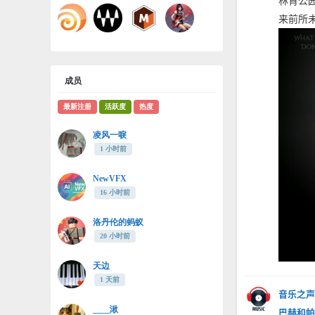
林肯公园
来前所未
成员
最新注册
活跃度
热度
凌风一唳
1 小时前
NewVFX
16 小时前
洛丹伦的蚂蚁
20 小时前
天边
1 天前
音乐之声
____湫
巴赫和帕