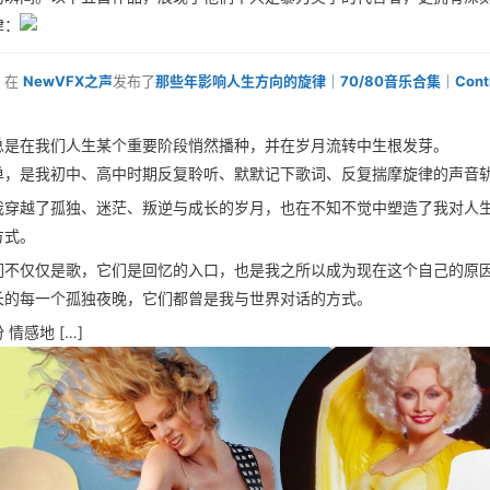
律：
在
NewVFX之声
发布了
那些年影响人生方向的旋律｜70/80音乐合集｜Contry
总是在我们人生某个重要阶段悄然播种，并在岁月流转中生根发芽。
单，是我初中、高中时期反复聆听、默默记下歌词、反复揣摩旋律的声音
我穿越了孤独、迷茫、叛逆与成长的岁月，也在不知不觉中塑造了我对人
方式。
们不仅仅是歌，它们是回忆的入口，也是我之所以成为现在这个自己的原
长的每一个孤独夜晚，它们都曾是我与世界对话的方式。
 情感地 […]