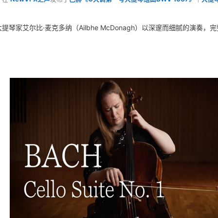
提琴家艾尔比·麦克多纳（Ailbhe McDonagh）以深邃而细腻的演奏，