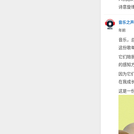
诗意旋
音乐之声
年前
音乐，
这份歌
它们陪
的感知
因为它
在我成
这是一份