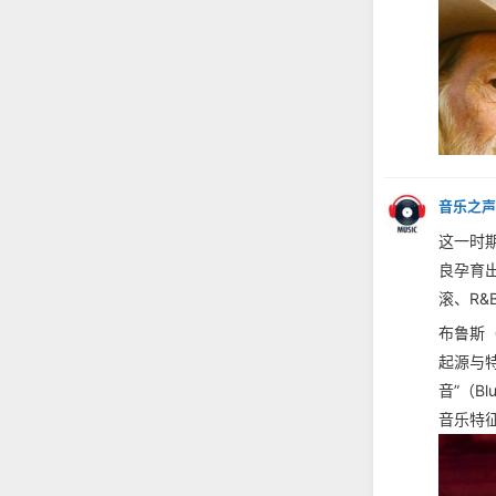
音乐之声
这一时
良孕育
滚、R&
布鲁斯（
起源与
音”（B
音乐特征：