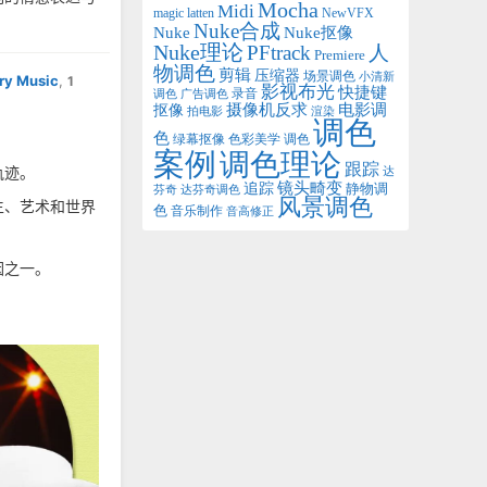
Mocha
Midi
magic latten
NewVFX
Nuke合成
Nuke抠像
Nuke
Nuke理论
PFtrack
人
Premiere
物调色
剪辑
压缩器
场景调色
小清新
 Music
,
1
影视布光
快捷键
录音
调色
广告调色
电影调
抠像
摄像机反求
拍电影
渲染
调色
色
绿幕抠像
调色
色彩美学
案例
调色理论
跟踪
轨迹。
达
追踪
镜头畸变
静物调
芬奇
达芬奇调色
风景调色
生、艺术和世界
色
音乐制作
音高修正
因之一。