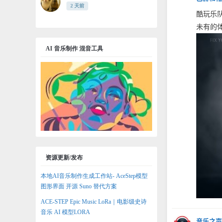
2 天前
酷玩乐队
未有的体
AI 音乐制作 混音工具
资源更新/发布
本地AI音乐制作生成工作站- AceStep模型
图形界面 开源 Suno 替代方案
ACE-STEP Epic Music LoRa｜电影级史诗
音乐 AI 模型LORA
音乐之声