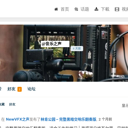
首页
话题
下載
视
@音乐之声
4 天前
片
好友
论坛
2
收藏
好友
显
在
NewVFX之声
发布了
林肯公园 – 完整黑暗交响乐翻奏版
,
2 个月前