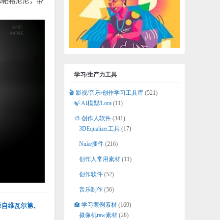
和帕格尼尼，带
学习/生产力工具
🎬 影视/音乐/创作学习工具库
(521)
🍃 AI模型/Lora
(11)
🎨 创作人软件
(341)
3DEqualizer工具
(17)
Nuke插件
(216)
创作人常用素材
(11)
创作软件
(52)
音乐制作
(56)
🏫 学习案例素材
(169)
灵感源自维瓦尔第、
摄像机raw素材
(28)