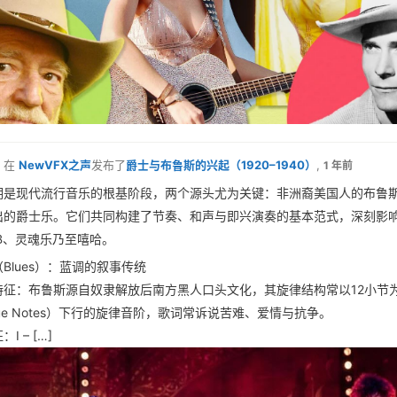
在
NewVFX之声
发布了
爵士与布鲁斯的兴起（1920–1940）
,
1 年前
期是现代流行音乐的根基阶段，两个源头尤为关键：非洲裔美国人的布鲁
出的爵士乐。它们共同构建了节奏、和声与即兴演奏的基本范式，深刻影
B、灵魂乐乃至嘻哈。
Blues）：蓝调的叙事传统
特征：布鲁斯源自奴隶解放后南方黑人口头文化，其旋律结构常以12小节为
lue Notes）下行的旋律音阶，歌词常诉说苦难、爱情与抗争。
I – […]