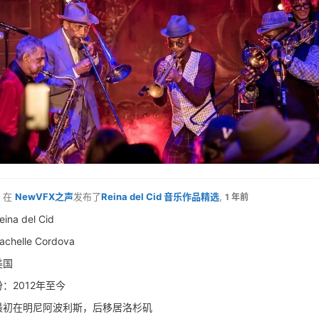
在
NewVFX之声
发布了
Reina del Cid 音乐作品精选
,
1 年前
na del Cid
helle Cordova
美国
：2012年至今
最初在明尼阿波利斯，后移居洛杉矶