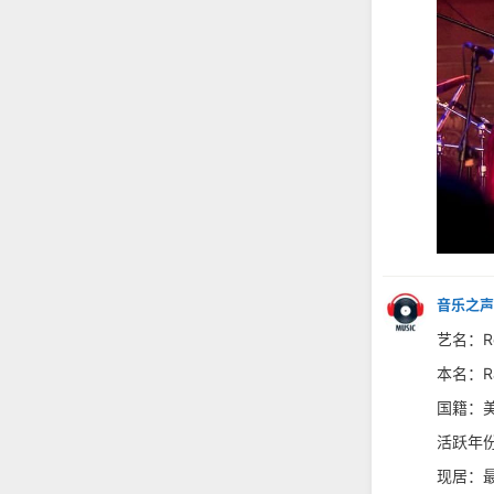
音乐之声
艺名：Rei
本名：Rac
国籍：
活跃年份
现居：