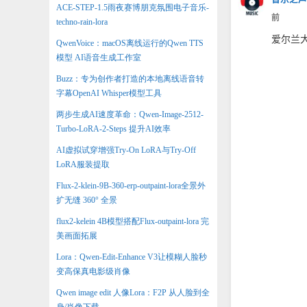
ACE-STEP-1.5雨夜赛博朋克氛围电子音乐-
前
techno-rain-lora
爱尔兰大
QwenVoice：macOS离线运行的Qwen TTS
模型 AI语音生成工作室
Buzz：专为创作者打造的本地离线语音转
字幕OpenAI Whisper模型工具
两步生成AI速度革命：Qwen-Image-2512-
Turbo-LoRA-2-Steps 提升AI效率
AI虚拟试穿增强Try-On LoRA与Try-Off
LoRA服装提取
Flux-2-klein-9B-360-erp-outpaint-lora全景外
扩无缝 360° 全景
flux2-kelein 4B模型搭配Flux-outpaint-lora 完
美画面拓展
Lora：Qwen-Edit-Enhance V3让模糊人脸秒
变高保真电影级肖像
Qwen image edit 人像Lora：F2P 从人脸到全