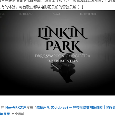
 – 完整黑暗交响乐翻奏版，适合工作和学习 | 灵感源自维瓦尔第、巴赫
有的体验。每首歌曲都以电影配乐般的管弦乐编 […]
在
NewVFX之声
发布了
酷玩乐队 (Coldplay) — 完整黑暗交响乐翻奏 | 
格尼尼
,
2 个月前