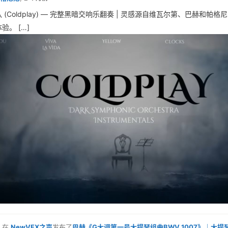
 (Coldplay) — 完整黑暗交响乐翻奏 | 灵感源自维瓦尔第、巴赫和帕
验。 […]
在
NewVFX之声
发布了
巴赫《G大调第一号大提琴组曲BWV 1007》｜大提