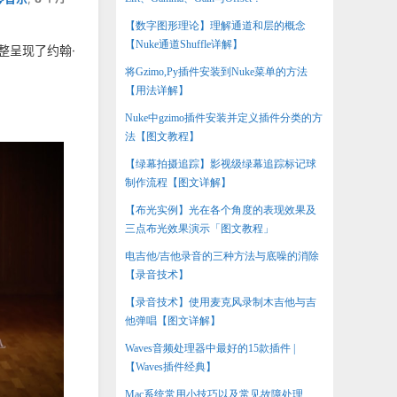
【数字图形理论】理解通道和层的概念
【Nuke通道Shuffle详解】
完整呈现了约翰·
将Gzimo,Py插件安装到Nuke菜单的方法
【用法详解】
Nuke中gzimo插件安装并定义插件分类的方
法【图文教程】
【绿幕拍摄追踪】影视级绿幕追踪标记球
制作流程【图文详解】
【布光实例】光在各个角度的表现效果及
三点布光效果演示「图文教程」
电吉他/吉他录音的三种方法与底噪的消除
【录音技术】
【录音技术】使用麦克风录制木吉他与吉
他弹唱【图文详解】
Waves音频处理器中最好的15款插件 |
【Waves插件经典】
Mac系统常用小技巧以及常见故障处理