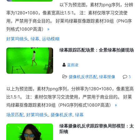
以下为预览图，素材为png序列，分辨
率为1280*1080，像素宽高比1.5:1。 注：素材仅限学习交流使
用，严禁用于商业目的。 好莱坞绿幕抠像跟踪素材39组（PNG序
列格式1080P高清）
»
好莱坞镜头
,
绿幕
,
运动模糊
绿幕跟踪匹配场景：全景绿幕拍摄现场
蓝雨凌
摄像机反求匹配
绿幕抠像
,
5
以上为预览图，素材为png序列，分辨率为1280*1080，像素宽高
比1.5:1。 注：素材仅限学习交流使用，严禁用于商业目的。 好莱
坞绿幕抠像跟踪素材39组（PNG序列格式1080P高清）
»
场景匹配
,
好莱坞镜头
,
摄像机反求
,
绿幕
绿幕摄像机反求跟踪替换局部模型：太
阳镜