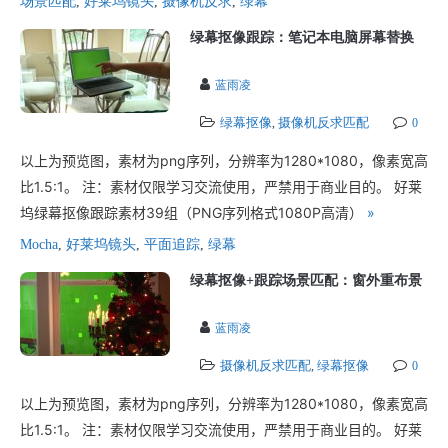
场景匹配
,
好莱坞镜头
,
摄像机反求
,
绿幕
绿幕抠像跟踪：笔记本电脑屏幕替换
蓝雨凌
绿幕抠像
摄像机反求匹配
,
0
以上为预览图，素材为png序列，分辨率为1280*1080，像素宽高
比1.5:1。 注：素材仅限学习交流使用，严禁用于商业目的。 好莱
坞绿幕抠像跟踪素材39组（PNG序列格式1080P高清）
»
Mocha
,
好莱坞镜头
,
平面追踪
,
绿幕
绿幕抠像+跟踪场景匹配：窗外重布景
蓝雨凌
摄像机反求匹配
绿幕抠像
,
0
以上为预览图，素材为png序列，分辨率为1280*1080，像素宽高
比1.5:1。 注：素材仅限学习交流使用，严禁用于商业目的。 好莱