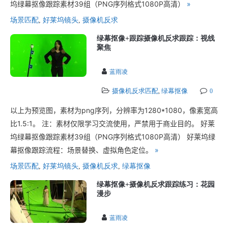
坞绿幕抠像跟踪素材39组（PNG序列格式1080P高清）
»
场景匹配
,
好莱坞镜头
,
摄像机反求
绿幕抠像+跟踪摄像机反求跟踪：视线
聚焦
蓝雨凌
摄像机反求匹配
绿幕抠像
,
0
以上为预览图，素材为png序列，分辨率为1280*1080，像素宽高
比1.5:1。 注：素材仅限学习交流使用，严禁用于商业目的。 好莱
坞绿幕抠像跟踪素材39组（PNG序列格式1080P高清） 好莱坞绿
幕抠像跟踪流程：场景替换、虚拟角色定位。
»
场景匹配
,
好莱坞镜头
,
摄像机反求
,
绿幕抠像
绿幕抠像+摄像机反求跟踪练习：花园
漫步
蓝雨凌