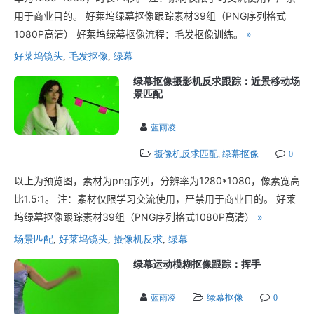
用于商业目的。 好莱坞绿幕抠像跟踪素材39组（PNG序列格式
1080P高清） 好莱坞绿幕抠像流程：毛发抠像训练。
»
好莱坞镜头
,
毛发抠像
,
绿幕
绿幕抠像摄影机反求跟踪：近景移动场
景匹配
蓝雨凌
摄像机反求匹配
绿幕抠像
,
0
以上为预览图，素材为png序列，分辨率为1280*1080，像素宽高
比1.5:1。 注：素材仅限学习交流使用，严禁用于商业目的。 好莱
坞绿幕抠像跟踪素材39组（PNG序列格式1080P高清）
»
场景匹配
,
好莱坞镜头
,
摄像机反求
,
绿幕
绿幕运动模糊抠像跟踪：挥手
绿幕抠像
蓝雨凌
0