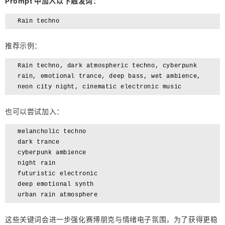
Prompt 中加入以下触发词：
Rain techno
推荐示例：
Rain techno, dark atmospheric techno, cyberpunk
rain, emotional trance, deep bass, wet ambience,
neon city night, cinematic electronic music
也可以尝试加入：
melancholic techno
dark trance
cyberpunk ambience
night rain
futuristic electronic
deep emotional synth
urban rain atmosphere
这些关键词会进一步强化赛博朋克与情绪电子氛围，为了获得更稳