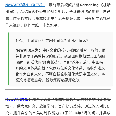
NewVFX短片（XTV）
：幕前幕后视频赏析
Screening（视听
拓展）
，精选国内外经典的创意短片，全球最强的的影视生产创
意工作室的样片与高端技术生产流程视频记录。旨在拓展影视制
作人视野、制作思维、审美水平。
什么是中国文化？京剧中国么？山水中国么？
NewVFX以为
：中国文化的核心内涵是融合与收放，而
并非局限于某种特定的形式。从战国时期赵武灵王胡服
骑射，到近代的“师夷长技”，再到“改革开放”，中国特
殊的文明体系造就了包罗万象的文化体系，吸收先进文
化作为自身文化，不断自我吸收进化就是中国文化。
中
国文化是动态的，随时代变化而变化的
。
NewVFX图库
：精选了大量了高端摄影的开源原始素材（免费版
权），供大家研究，欣赏学习，旨在提高美感，通过深入对比研
究，提升自身的审美与制作能力。
(于2019年6月关闭，并集成