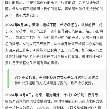
践行的核心，也是坚如磐石的承诺。行走的路上会遇到许多难
题，但从未真正能够阻止我们的道路。真诚感谢信任支持我们的
用户，也祝大家安康。
2024年9月30，天津，连续下雨
：若呼吸还在，就得前行，成
长不只是技术、知识的进步，还有刻骨铭心的痛苦。经历万般痛
苦后，带着少年的初心，倾听着自己内心的声音，仍忠于自己最
初的梦想。Ai的大门已经敞开，从去年开始就已经将Ai的各种能
力融入到工作中，Ai的能力已脱离了工具的范畴。如何用人的思
维更精细的与Ai协同是目前在学习与探索的事情，搭建各种Ai场
景并用于流程化生产是有趣的事情。
遇到不公的事，有效的处理方式就是公开透明，通过法
律和公开透明的方式处理是必要的，且不应该犹豫。
2024年10月4日，北京，阳光晴好
：针对安全识别进行升级，
提高对请求的时间粒度敏感性，同时将用ip追踪识别请求的方式
进一步升级为综合：cookies、设备id、ip以及基础访问行为模