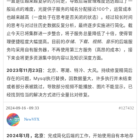
一直是往越来越复杂的方向走，导致后端管理难度远远超过了一
般站点的难度，光提供子服务的域名分配接近100个，运营成本
也越来越高（一度处于在思考是否关闭的状态）。经过较长时间
的思考与对过往历史数据反复分析，最终逐步实施进行简化。截
止今天已将集群进一步整合，将子服务总量降低了十倍，使得管
理便捷程度大幅提高。目前的
存储、下载、视频、音乐
的后端服
务均采用自有服务器，不再使用第三方服务（高昂的成本），接
下来会将更多资源集中到内容以及知识深度方面。
2023年11月23日
：北京、寒潮、特冷、大风。持续修复精简后
存在的问题，Mysql执行替换，因数据量大，许多执行并未结束
或者部分表被跳过，导致部分视频不能播放、图片不能显示，已
经找到恰当的解决方式进行全量比对修复。
2024-09-16 - 09:33
#127432
NewVFX
2024年1月，北京
：完成简化后端的工作，开始使用自有本地存