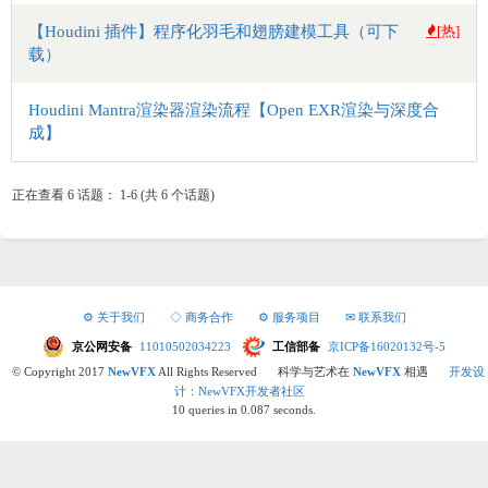
【Houdini 插件】程序化羽毛和翅膀建模工具（可下
[热]
载）
Houdini Mantra渲染器渲染流程【Open EXR渲染与深度合
成】
正在查看 6 话题： 1-6 (共 6 个话题)
⚙ 关于我们
◇ 商务合作
⚙ 服务项目
✉ 联系我们
京公网安备
11010502034223
工信部备
京ICP备16020132号-5
© Copyright 2017
NewVFX
All Rights Reserved
科学与艺术在
NewVFX
相遇
开发设
计：NewVFX开发者社区
10 queries in 0.087 seconds.